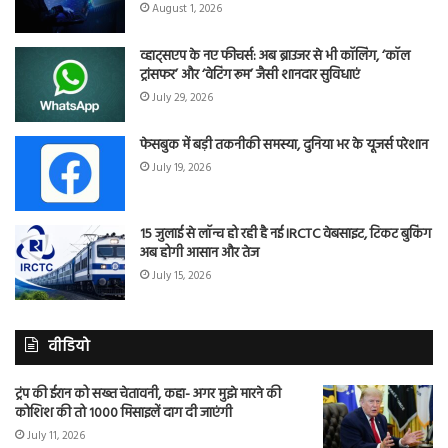
August 1, 2026
व्हाट्सएप के नए फीचर्स: अब ब्राउजर से भी कॉलिंग, ‘कॉल
ट्रांसफर’ और ‘वेटिंग रूम’ जैसी शानदार सुविधाएं
July 29, 2026
फेसबुक में बड़ी तकनीकी समस्या, दुनिया भर के यूजर्स परेशान
July 19, 2026
15 जुलाई से लॉन्च हो रही है नई IRCTC वेबसाइट, टिकट बुकिंग
अब होगी आसान और तेज
July 15, 2026
वीडियो
ट्रंप की ईरान को सख्त चेतावनी, कहा- अगर मुझे मारने की
कोशिश की तो 1000 मिसाइलें दाग दी जाएंगी
July 11, 2026