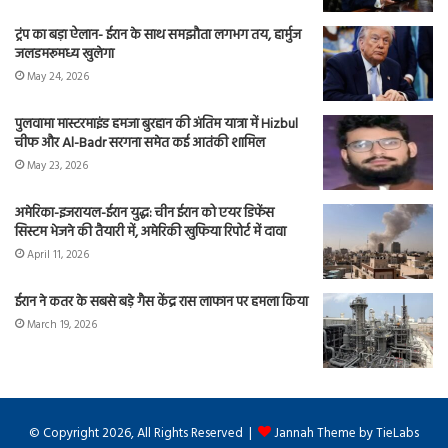
ट्रंप का बड़ा ऐलान- ईरान के साथ समझौता लगभग तय, हार्मुज
जलडमरूमध्य खुलेगा
May 24, 2026
पुलवामा मास्टरमाइंड हमजा बुरहान की अंतिम यात्रा में Hizbul
चीफ और Al-Badr सरगना समेत कई आतंकी शामिल
May 23, 2026
अमेरिका-इजरायल-ईरान युद्ध: चीन ईरान को एयर डिफेंस
सिस्टम भेजने की तैयारी में, अमेरिकी खुफिया रिपोर्ट में दावा
April 11, 2026
ईरान ने कतर के सबसे बड़े गैस केंद्र रास लाफान पर हमला किया
March 19, 2026
© Copyright 2026, All Rights Reserved |
Jannah Theme by TieLabs