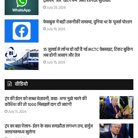
ट्रांसफर’ और ‘वेटिंग रूम’ जैसी शानदार सुविधाएं
July 29, 2026
फेसबुक में बड़ी तकनीकी समस्या, दुनिया भर के यूजर्स परेशान
July 19, 2026
15 जुलाई से लॉन्च हो रही है नई IRCTC वेबसाइट, टिकट बुकिंग
अब होगी आसान और तेज
July 15, 2026
वीडियो
ट्रंप की ईरान को सख्त चेतावनी, कहा- अगर मुझे मारने की
कोशिश की तो 1000 मिसाइलें दाग दी जाएंगी
July 11, 2026
ट्रंप का बड़ा ऐलान- ईरान के साथ समझौता लगभग तय, हार्मुज
जलडमरूमध्य खुलेगा