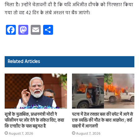
मिला है। उन्होंने चेतावनी दी है कि यदि अभिजीत दीपके को गिरफ्तार किया
गया तो वह 42 दिन के लंबे अनशन पर बैठ जाएंगे।
Fa
M
E
S
ce
as
m
ha
b
to
ail
re
o
d
Related Articles
ok
o
n
सूत्रों के मुताबिक, प्रधानमंत्री मोदी ने
पटना में तेज रफ्तार बस की चपेट में आने से
परिसीमन पर जोर देने के संकेत दिए, कहा
एक व्यक्ति की मौत के बाद आक्रोश ; कई
कि एनडीए के पास बहुमत है
वाहनों में आगजनी
August 7, 2026
August 7, 2026