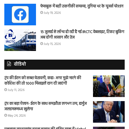
फेसबुक में बड़ी तकनीकी समस्या, दुनिया भर के यूजर्स परेशान
July 19, 2026
15 जुलाई से लॉन्च हो रही है नई IRCTC वेबसाइट, टिकट बुकिंग
अब होगी आसान और तेज
July 15, 2026
वीडियो
ट्रंप की ईरान को सख्त चेतावनी, कहा- अगर मुझे मारने की
कोशिश की तो 1000 मिसाइलें दाग दी जाएंगी
July 11, 2026
ट्रंप का बड़ा ऐलान- ईरान के साथ समझौता लगभग तय, हार्मुज
जलडमरूमध्य खुलेगा
May 24, 2026