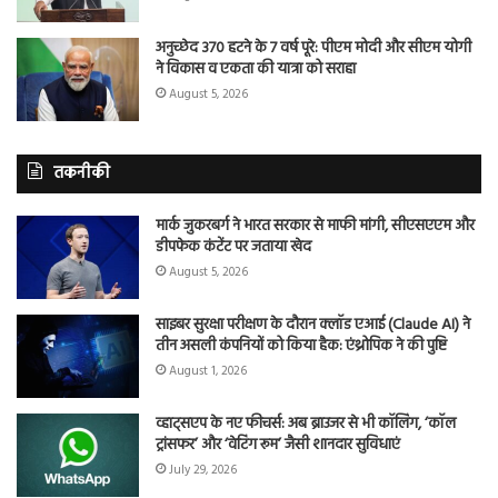
अनुच्छेद 370 हटने के 7 वर्ष पूरे: पीएम मोदी और सीएम योगी
ने विकास व एकता की यात्रा को सराहा
August 5, 2026
तकनीकी
मार्क जुकरबर्ग ने भारत सरकार से माफी मांगी, सीएसएएम और
डीपफेक कंटेंट पर जताया खेद
August 5, 2026
साइबर सुरक्षा परीक्षण के दौरान क्लॉड एआई (Claude AI) ने
तीन असली कंपनियों को किया हैक: एंथ्रोपिक ने की पुष्टि
August 1, 2026
व्हाट्सएप के नए फीचर्स: अब ब्राउजर से भी कॉलिंग, ‘कॉल
ट्रांसफर’ और ‘वेटिंग रूम’ जैसी शानदार सुविधाएं
July 29, 2026