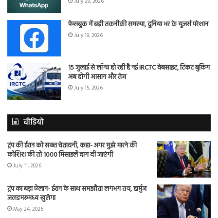
July 29, 2026
फेसबुक में बड़ी तकनीकी समस्या, दुनिया भर के यूजर्स परेशान
July 19, 2026
15 जुलाई से लॉन्च हो रही है नई IRCTC वेबसाइट, टिकट बुकिंग
अब होगी आसान और तेज
July 15, 2026
वीडियो
ट्रंप की ईरान को सख्त चेतावनी, कहा- अगर मुझे मारने की
कोशिश की तो 1000 मिसाइलें दाग दी जाएंगी
July 11, 2026
ट्रंप का बड़ा ऐलान- ईरान के साथ समझौता लगभग तय, हार्मुज
जलडमरूमध्य खुलेगा
May 24, 2026