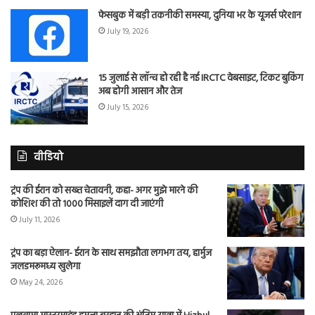
फेसबुक में बड़ी तकनीकी समस्या, दुनिया भर के यूजर्स परेशान
July 19, 2026
15 जुलाई से लॉन्च हो रही है नई IRCTC वेबसाइट, टिकट बुकिंग
अब होगी आसान और तेज
July 15, 2026
वीडियो
ट्रंप की ईरान को सख्त चेतावनी, कहा- अगर मुझे मारने की
कोशिश की तो 1000 मिसाइलें दाग दी जाएंगी
July 11, 2026
ट्रंप का बड़ा ऐलान- ईरान के साथ समझौता लगभग तय, हार्मुज
जलडमरूमध्य खुलेगा
May 24, 2026