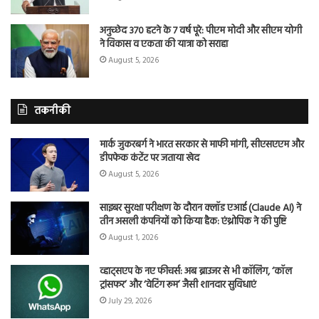
अनुच्छेद 370 हटने के 7 वर्ष पूरे: पीएम मोदी और सीएम योगी
ने विकास व एकता की यात्रा को सराहा
August 5, 2026
तकनीकी
मार्क जुकरबर्ग ने भारत सरकार से माफी मांगी, सीएसएएम और
डीपफेक कंटेंट पर जताया खेद
August 5, 2026
साइबर सुरक्षा परीक्षण के दौरान क्लॉड एआई (Claude AI) ने
तीन असली कंपनियों को किया हैक: एंथ्रोपिक ने की पुष्टि
August 1, 2026
व्हाट्सएप के नए फीचर्स: अब ब्राउजर से भी कॉलिंग, ‘कॉल
ट्रांसफर’ और ‘वेटिंग रूम’ जैसी शानदार सुविधाएं
July 29, 2026