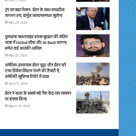
July 11, 2026
ट्रंप का बड़ा ऐलान- ईरान के साथ समझौता
लगभग तय, हार्मुज जलडमरूमध्य खुलेगा
May 24, 2026
पुलवामा मास्टरमाइंड हमजा बुरहान की अंतिम
यात्रा में Hizbul चीफ और Al-Badr सरगना
समेत कई आतंकी शामिल
May 23, 2026
अमेरिका-इजरायल-ईरान युद्ध: चीन ईरान को
एयर डिफेंस सिस्टम भेजने की तैयारी में,
अमेरिकी खुफिया रिपोर्ट में दावा
April 11, 2026
ईरान ने कतर के सबसे बड़े गैस केंद्र रास लाफान
पर हमला किया
March 19, 2026