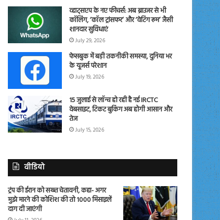
व्हाट्सएप के नए फीचर्स: अब ब्राउजर से भी
कॉलिंग, ‘कॉल ट्रांसफर’ और ‘वेटिंग रूम’ जैसी
शानदार सुविधाएं
July 29, 2026
फेसबुक में बड़ी तकनीकी समस्या, दुनिया भर
के यूजर्स परेशान
July 19, 2026
15 जुलाई से लॉन्च हो रही है नई IRCTC
वेबसाइट, टिकट बुकिंग अब होगी आसान और
तेज
July 15, 2026
वीडियो
ट्रंप की ईरान को सख्त चेतावनी, कहा- अगर
मुझे मारने की कोशिश की तो 1000 मिसाइलें
दाग दी जाएंगी