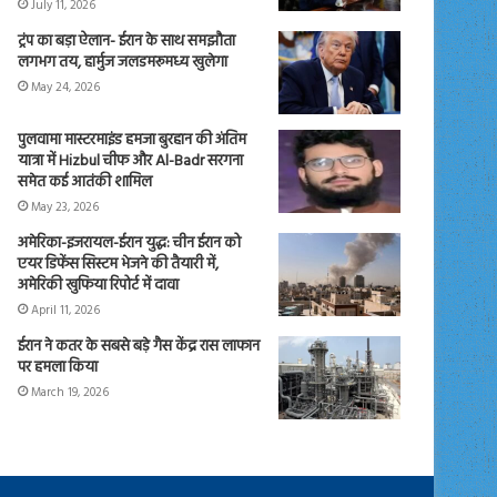
July 11, 2026
ट्रंप का बड़ा ऐलान- ईरान के साथ समझौता
लगभग तय, हार्मुज जलडमरूमध्य खुलेगा
May 24, 2026
पुलवामा मास्टरमाइंड हमजा बुरहान की अंतिम
यात्रा में Hizbul चीफ और Al-Badr सरगना
समेत कई आतंकी शामिल
May 23, 2026
अमेरिका-इजरायल-ईरान युद्ध: चीन ईरान को
एयर डिफेंस सिस्टम भेजने की तैयारी में,
अमेरिकी खुफिया रिपोर्ट में दावा
April 11, 2026
ईरान ने कतर के सबसे बड़े गैस केंद्र रास लाफान
पर हमला किया
March 19, 2026