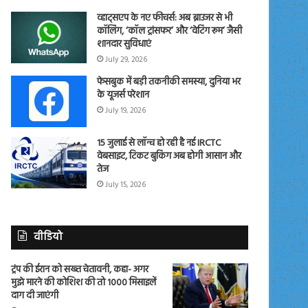
व्हाट्सएप के नए फीचर्स: अब ब्राउजर से भी
कॉलिंग, ‘कॉल ट्रांसफर’ और ‘वेटिंग रूम’ जैसी
शानदार सुविधाएं
July 29, 2026
फेसबुक में बड़ी तकनीकी समस्या, दुनिया भर
के यूजर्स परेशान
July 19, 2026
15 जुलाई से लॉन्च हो रही है नई IRCTC
वेबसाइट, टिकट बुकिंग अब होगी आसान और
तेज
July 15, 2026
वीडियो
ट्रंप की ईरान को सख्त चेतावनी, कहा- अगर
मुझे मारने की कोशिश की तो 1000 मिसाइलें
दाग दी जाएंगी