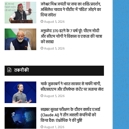
जनेश्वर मिश्र जयंती पर सपा का शक्ति प्रदर्शन,
अखिलेश यादव ने पीडीए में ‘पंडित’ जोड़ने का
दिया संदेश
August 5, 2026
अनुच्छेद 370 हटने के 7 वर्ष पूरे: पीएम मोदी
और सीएम योगी ने विकास व एकता की यात्रा
को सराहा
August 5, 2026
तकनीकी
मार्क जुकरबर्ग ने भारत सरकार से माफी मांगी,
सीएसएएम और डीपफेक कंटेंट पर जताया खेद
August 5, 2026
साइबर सुरक्षा परीक्षण के दौरान क्लॉड एआई
(Claude AI) ने तीन असली कंपनियों को
किया हैक: एंथ्रोपिक ने की पुष्टि
August 1, 2026