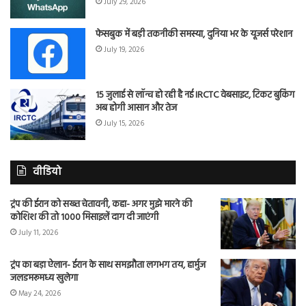
July 29, 2026
फेसबुक में बड़ी तकनीकी समस्या, दुनिया भर के यूजर्स परेशान
July 19, 2026
15 जुलाई से लॉन्च हो रही है नई IRCTC वेबसाइट, टिकट बुकिंग
अब होगी आसान और तेज
July 15, 2026
वीडियो
ट्रंप की ईरान को सख्त चेतावनी, कहा- अगर मुझे मारने की
कोशिश की तो 1000 मिसाइलें दाग दी जाएंगी
July 11, 2026
ट्रंप का बड़ा ऐलान- ईरान के साथ समझौता लगभग तय, हार्मुज
जलडमरूमध्य खुलेगा
May 24, 2026