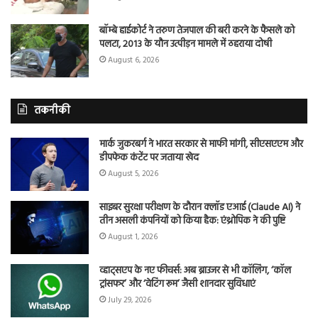
बॉम्बे हाईकोर्ट ने तरुण तेजपाल की बरी करने के फैसले को
पलटा, 2013 के यौन उत्पीड़न मामले में ठहराया दोषी
August 6, 2026
तकनीकी
मार्क जुकरबर्ग ने भारत सरकार से माफी मांगी, सीएसएएम और
डीपफेक कंटेंट पर जताया खेद
August 5, 2026
साइबर सुरक्षा परीक्षण के दौरान क्लॉड एआई (Claude AI) ने
तीन असली कंपनियों को किया हैक: एंथ्रोपिक ने की पुष्टि
August 1, 2026
व्हाट्सएप के नए फीचर्स: अब ब्राउजर से भी कॉलिंग, ‘कॉल
ट्रांसफर’ और ‘वेटिंग रूम’ जैसी शानदार सुविधाएं
July 29, 2026