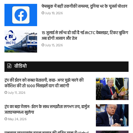
फेसबुक में बड़ी तकनीकी समस्या, दुनिया भर के यूजर्स परेशान
July 19, 2026
15 जुलाई से लॉन्च हो रही है नई IRCTC वेबसाइट, टिकट बुकिंग
अब होगी आसान और तेज
July 15, 2026
वीडियो
ट्रंप की ईरान को सख्त चेतावनी, कहा- अगर मुझे मारने की
कोशिश की तो 1000 मिसाइलें दाग दी जाएंगी
July 11, 2026
ट्रंप का बड़ा ऐलान- ईरान के साथ समझौता लगभग तय, हार्मुज
जलडमरूमध्य खुलेगा
May 24, 2026