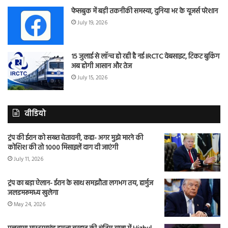
फेसबुक में बड़ी तकनीकी समस्या, दुनिया भर के यूजर्स परेशान
July 19, 2026
15 जुलाई से लॉन्च हो रही है नई IRCTC वेबसाइट, टिकट बुकिंग
अब होगी आसान और तेज
July 15, 2026
वीडियो
ट्रंप की ईरान को सख्त चेतावनी, कहा- अगर मुझे मारने की
कोशिश की तो 1000 मिसाइलें दाग दी जाएंगी
July 11, 2026
ट्रंप का बड़ा ऐलान- ईरान के साथ समझौता लगभग तय, हार्मुज
जलडमरूमध्य खुलेगा
May 24, 2026