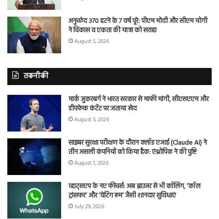
अनुच्छेद 370 हटने के 7 वर्ष पूरे: पीएम मोदी और सीएम योगी
ने विकास व एकता की यात्रा को सराहा
August 5, 2026
तकनीकी
मार्क जुकरबर्ग ने भारत सरकार से माफी मांगी, सीएसएएम और
डीपफेक कंटेंट पर जताया खेद
August 5, 2026
साइबर सुरक्षा परीक्षण के दौरान क्लॉड एआई (Claude AI) ने
तीन असली कंपनियों को किया हैक: एंथ्रोपिक ने की पुष्टि
August 1, 2026
व्हाट्सएप के नए फीचर्स: अब ब्राउजर से भी कॉलिंग, ‘कॉल
ट्रांसफर’ और ‘वेटिंग रूम’ जैसी शानदार सुविधाएं
July 29, 2026