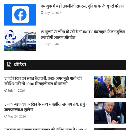
फेसबुक में बड़ी तकनीकी समस्या, दुनिया भर के यूजर्स परेशान
July 19, 2026
15 जुलाई से लॉन्च हो रही है नई IRCTC वेबसाइट, टिकट बुकिंग
अब होगी आसान और तेज
July 15, 2026
वीडियो
ट्रंप की ईरान को सख्त चेतावनी, कहा- अगर मुझे मारने की
कोशिश की तो 1000 मिसाइलें दाग दी जाएंगी
July 11, 2026
ट्रंप का बड़ा ऐलान- ईरान के साथ समझौता लगभग तय, हार्मुज
जलडमरूमध्य खुलेगा
May 24, 2026