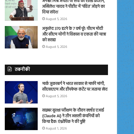
जनेश्वर मिश्र जयंती पर सपा का शक्ति प्रदर्शन,
अखिलेश यादव ने पीडीए में ‘पंडित’ जोड़ने का
दिया संदेश
August 5, 2026
अनुच्छेद 370 हटने के 7 वर्ष पूरे: पीएम मोदी
और सीएम योगी ने विकास व एकता की यात्रा
को सराहा
August 5, 2026
तकनीकी
मार्क जुकरबर्ग ने भारत सरकार से माफी मांगी,
सीएसएएम और डीपफेक कंटेंट पर जताया खेद
August 5, 2026
साइबर सुरक्षा परीक्षण के दौरान क्लॉड एआई
(Claude AI) ने तीन असली कंपनियों को
किया हैक: एंथ्रोपिक ने की पुष्टि
August 1, 2026