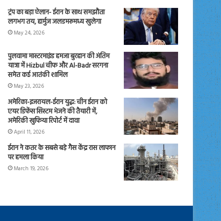
ट्रंप का बड़ा ऐलान- ईरान के साथ समझौता
लगभग तय, हार्मुज जलडमरूमध्य खुलेगा
May 24, 2026
पुलवामा मास्टरमाइंड हमजा बुरहान की अंतिम
यात्रा में Hizbul चीफ और Al-Badr सरगना
समेत कई आतंकी शामिल
May 23, 2026
अमेरिका-इजरायल-ईरान युद्ध: चीन ईरान को
एयर डिफेंस सिस्टम भेजने की तैयारी में,
अमेरिकी खुफिया रिपोर्ट में दावा
April 11, 2026
ईरान ने कतर के सबसे बड़े गैस केंद्र रास लाफान
पर हमला किया
March 19, 2026