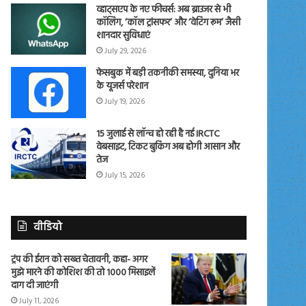
व्हाट्सएप के नए फीचर्स: अब ब्राउजर से भी
कॉलिंग, ‘कॉल ट्रांसफर’ और ‘वेटिंग रूम’ जैसी
शानदार सुविधाएं
July 29, 2026
फेसबुक में बड़ी तकनीकी समस्या, दुनिया भर
के यूजर्स परेशान
July 19, 2026
15 जुलाई से लॉन्च हो रही है नई IRCTC
वेबसाइट, टिकट बुकिंग अब होगी आसान और
तेज
July 15, 2026
वीडियो
ट्रंप की ईरान को सख्त चेतावनी, कहा- अगर
मुझे मारने की कोशिश की तो 1000 मिसाइलें
दाग दी जाएंगी
July 11, 2026