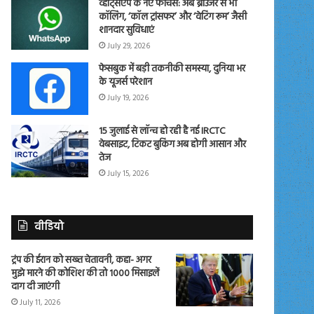
व्हाट्सएप के नए फीचर्स: अब ब्राउजर से भी
कॉलिंग, ‘कॉल ट्रांसफर’ और ‘वेटिंग रूम’ जैसी
शानदार सुविधाएं
July 29, 2026
फेसबुक में बड़ी तकनीकी समस्या, दुनिया भर
के यूजर्स परेशान
July 19, 2026
15 जुलाई से लॉन्च हो रही है नई IRCTC
वेबसाइट, टिकट बुकिंग अब होगी आसान और
तेज
July 15, 2026
वीडियो
ट्रंप की ईरान को सख्त चेतावनी, कहा- अगर
मुझे मारने की कोशिश की तो 1000 मिसाइलें
दाग दी जाएंगी
July 11, 2026