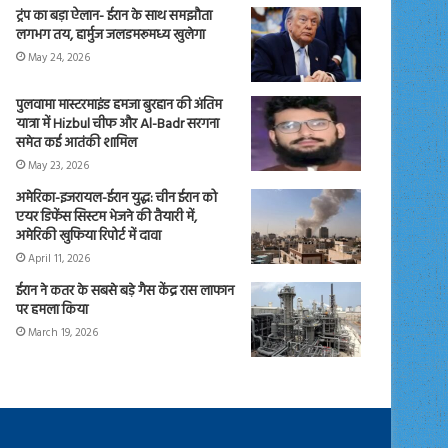
ट्रंप का बड़ा ऐलान- ईरान के साथ समझौता
लगभग तय, हार्मुज जलडमरूमध्य खुलेगा
May 24, 2026
पुलवामा मास्टरमाइंड हमजा बुरहान की अंतिम
यात्रा में Hizbul चीफ और Al-Badr सरगना
समेत कई आतंकी शामिल
May 23, 2026
अमेरिका-इजरायल-ईरान युद्ध: चीन ईरान को
एयर डिफेंस सिस्टम भेजने की तैयारी में,
अमेरिकी खुफिया रिपोर्ट में दावा
April 11, 2026
ईरान ने कतर के सबसे बड़े गैस केंद्र रास लाफान
पर हमला किया
March 19, 2026