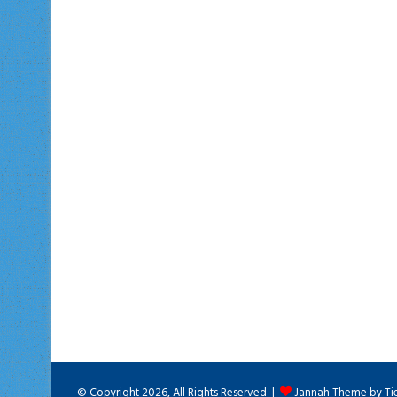
© Copyright 2026, All Rights Reserved |
Jannah Theme by Ti