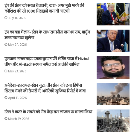
ट्रंप की ईरान को सख्त चेतावनी, कहा- अगर मुझे मारने की
कोशिश की तो 1000 मिसाइलें दाग दी जाएंगी
July 11, 2026
ट्रंप का बड़ा ऐलान- ईरान के साथ समझौता लगभग तय, हार्मुज
जलडमरूमध्य खुलेगा
May 24, 2026
पुलवामा मास्टरमाइंड हमजा बुरहान की अंतिम यात्रा में Hizbul
चीफ और Al-Badr सरगना समेत कई आतंकी शामिल
May 23, 2026
अमेरिका-इजरायल-ईरान युद्ध: चीन ईरान को एयर डिफेंस
सिस्टम भेजने की तैयारी में, अमेरिकी खुफिया रिपोर्ट में दावा
April 11, 2026
ईरान ने कतर के सबसे बड़े गैस केंद्र रास लाफान पर हमला किया
March 19, 2026