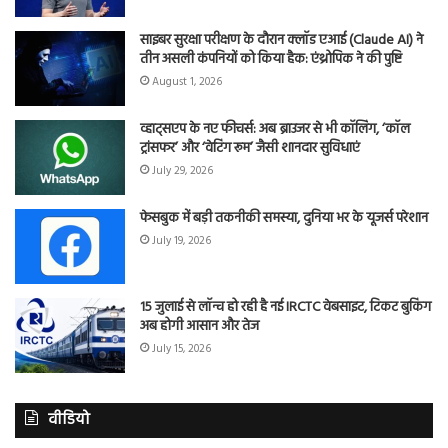
साइबर सुरक्षा परीक्षण के दौरान क्लॉड एआई (Claude AI) ने
तीन असली कंपनियों को किया हैक: एंथ्रोपिक ने की पुष्टि
August 1, 2026
व्हाट्सएप के नए फीचर्स: अब ब्राउजर से भी कॉलिंग, ‘कॉल
ट्रांसफर’ और ‘वेटिंग रूम’ जैसी शानदार सुविधाएं
July 29, 2026
फेसबुक में बड़ी तकनीकी समस्या, दुनिया भर के यूजर्स परेशान
July 19, 2026
15 जुलाई से लॉन्च हो रही है नई IRCTC वेबसाइट, टिकट बुकिंग
अब होगी आसान और तेज
July 15, 2026
वीडियो