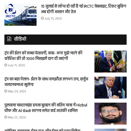
15 जुलाई से लॉन्च हो रही है नई IRCTC वेबसाइट, टिकट बुकिंग
अब होगी आसान और तेज
July 15, 2026
वीडियो
ट्रंप की ईरान को सख्त चेतावनी, कहा- अगर मुझे मारने की
कोशिश की तो 1000 मिसाइलें दाग दी जाएंगी
July 11, 2026
ट्रंप का बड़ा ऐलान- ईरान के साथ समझौता लगभग तय, हार्मुज
जलडमरूमध्य खुलेगा
May 24, 2026
पुलवामा मास्टरमाइंड हमजा बुरहान की अंतिम यात्रा में Hizbul
चीफ और Al-Badr सरगना समेत कई आतंकी शामिल
May 23, 2026