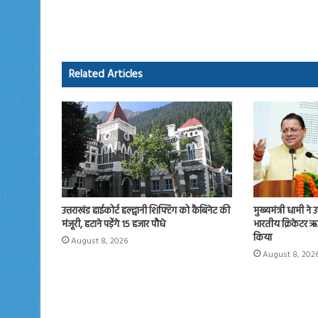
b
to
ail
re
o
d
ok
o
Related Articles
n
उत्तराखंड हाईकोर्ट हल्द्वानी शिफ्टिंग को कैबिनेट की
मुख्यमंत्री धामी ने 
मंजूरी, हटाने पड़ेंगे 15 हजार पौधे
भारतीय क्रिकेटर ऋ
किया
August 8, 2026
August 8, 202