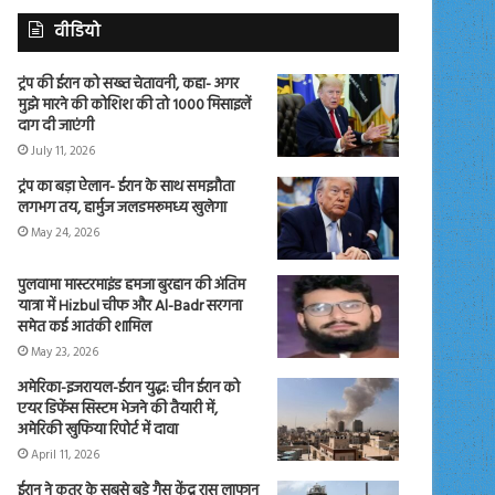
वीडियो
ट्रंप की ईरान को सख्त चेतावनी, कहा- अगर
मुझे मारने की कोशिश की तो 1000 मिसाइलें
दाग दी जाएंगी
July 11, 2026
ट्रंप का बड़ा ऐलान- ईरान के साथ समझौता
लगभग तय, हार्मुज जलडमरूमध्य खुलेगा
May 24, 2026
पुलवामा मास्टरमाइंड हमजा बुरहान की अंतिम
यात्रा में Hizbul चीफ और Al-Badr सरगना
समेत कई आतंकी शामिल
May 23, 2026
अमेरिका-इजरायल-ईरान युद्ध: चीन ईरान को
एयर डिफेंस सिस्टम भेजने की तैयारी में,
अमेरिकी खुफिया रिपोर्ट में दावा
April 11, 2026
ईरान ने कतर के सबसे बड़े गैस केंद्र रास लाफान