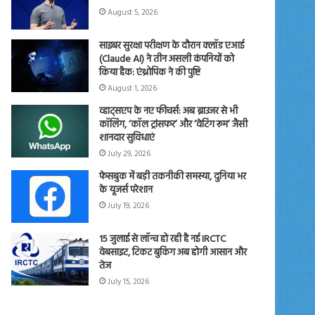
August 5, 2026
साइबर सुरक्षा परीक्षण के दौरान क्लॉड एआई
(Claude AI) ने तीन असली कंपनियों को
किया हैक: एंथ्रोपिक ने की पुष्टि
August 1, 2026
व्हाट्सएप के नए फीचर्स: अब ब्राउजर से भी
कॉलिंग, ‘कॉल ट्रांसफर’ और ‘वेटिंग रूम’ जैसी
शानदार सुविधाएं
July 29, 2026
फेसबुक में बड़ी तकनीकी समस्या, दुनिया भर
के यूजर्स परेशान
July 19, 2026
15 जुलाई से लॉन्च हो रही है नई IRCTC
वेबसाइट, टिकट बुकिंग अब होगी आसान और
तेज
July 15, 2026