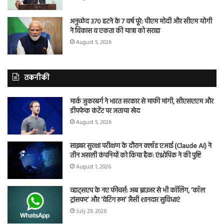
अनुच्छेद 370 हटने के 7 वर्ष पूरे: पीएम मोदी और सीएम योगी
ने विकास व एकता की यात्रा को सराहा
August 5, 2026
तकनीकी
मार्क जुकरबर्ग ने भारत सरकार से माफी मांगी, सीएसएएम और
डीपफेक कंटेंट पर जताया खेद
August 5, 2026
साइबर सुरक्षा परीक्षण के दौरान क्लॉड एआई (Claude AI) ने
तीन असली कंपनियों को किया हैक: एंथ्रोपिक ने की पुष्टि
August 1, 2026
व्हाट्सएप के नए फीचर्स: अब ब्राउजर से भी कॉलिंग, ‘कॉल
ट्रांसफर’ और ‘वेटिंग रूम’ जैसी शानदार सुविधाएं
July 29, 2026