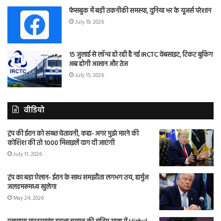
फेसबुक में बड़ी तकनीकी समस्या, दुनिया भर के यूजर्स परेशान
July 19, 2026
15 जुलाई से लॉन्च हो रही है नई IRCTC वेबसाइट, टिकट बुकिंग
अब होगी आसान और तेज
July 15, 2026
वीडियो
ट्रंप की ईरान को सख्त चेतावनी, कहा- अगर मुझे मारने की
कोशिश की तो 1000 मिसाइलें दाग दी जाएंगी
July 11, 2026
ट्रंप का बड़ा ऐलान- ईरान के साथ समझौता लगभग तय, हार्मुज
जलडमरूमध्य खुलेगा
May 24, 2026