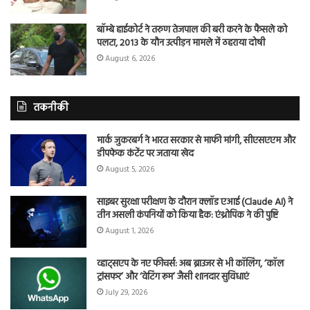
बॉम्बे हाईकोर्ट ने तरुण तेजपाल की बरी करने के फैसले को
पलटा, 2013 के यौन उत्पीड़न मामले में ठहराया दोषी
August 6, 2026
तकनीकी
मार्क जुकरबर्ग ने भारत सरकार से माफी मांगी, सीएसएएम और
डीपफेक कंटेंट पर जताया खेद
August 5, 2026
साइबर सुरक्षा परीक्षण के दौरान क्लॉड एआई (Claude AI) ने
तीन असली कंपनियों को किया हैक: एंथ्रोपिक ने की पुष्टि
August 1, 2026
व्हाट्सएप के नए फीचर्स: अब ब्राउजर से भी कॉलिंग, ‘कॉल
ट्रांसफर’ और ‘वेटिंग रूम’ जैसी शानदार सुविधाएं
July 29, 2026