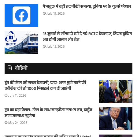
फेसबुक में बड़ी तकनीकी समस्या, दुनिया भर के यूजर्स परेशान
July 19, 2026
15 जुलाई से लॉन्च हो रही है नई IRCTC वेबसाइट, टिकट बुकिंग
अब होगी आसान और तेज
July 15, 2026
वीडियो
ट्रंप की ईरान को सख्त चेतावनी, कहा- अगर मुझे मारने की
कोशिश की तो 1000 मिसाइलें दाग दी जाएंगी
July 11, 2026
ट्रंप का बड़ा ऐलान- ईरान के साथ समझौता लगभग तय, हार्मुज
जलडमरूमध्य खुलेगा
May 24, 2026