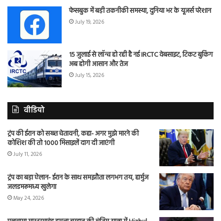
फेसबुक में बड़ी तकनीकी समस्या, दुनिया भर के यूजर्स परेशान
July 19, 2026
15 जुलाई से लॉन्च हो रही है नई IRCTC वेबसाइट, टिकट बुकिंग
अब होगी आसान और तेज
July 15, 2026
वीडियो
ट्रंप की ईरान को सख्त चेतावनी, कहा- अगर मुझे मारने की
कोशिश की तो 1000 मिसाइलें दाग दी जाएंगी
July 11, 2026
ट्रंप का बड़ा ऐलान- ईरान के साथ समझौता लगभग तय, हार्मुज
जलडमरूमध्य खुलेगा
May 24, 2026