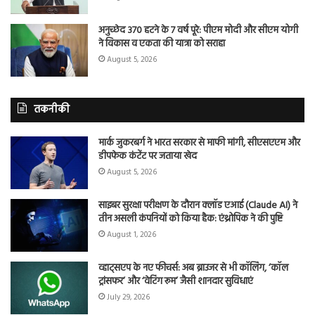
अनुच्छेद 370 हटने के 7 वर्ष पूरे: पीएम मोदी और सीएम योगी
ने विकास व एकता की यात्रा को सराहा
August 5, 2026
तकनीकी
मार्क जुकरबर्ग ने भारत सरकार से माफी मांगी, सीएसएएम और
डीपफेक कंटेंट पर जताया खेद
August 5, 2026
साइबर सुरक्षा परीक्षण के दौरान क्लॉड एआई (Claude AI) ने
तीन असली कंपनियों को किया हैक: एंथ्रोपिक ने की पुष्टि
August 1, 2026
व्हाट्सएप के नए फीचर्स: अब ब्राउजर से भी कॉलिंग, ‘कॉल
ट्रांसफर’ और ‘वेटिंग रूम’ जैसी शानदार सुविधाएं
July 29, 2026