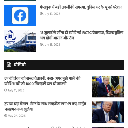
फेसबुक में बड़ी तकनीकी समस्या, दुनिया भर के यूजर्स परेशान
July 19, 2026
15 जुलाई से लॉन्च हो रही है नई IRCTC वेबसाइट, टिकट बुकिंग
अब होगी आसान और तेज
July 15, 2026
वीडियो
ट्रंप की ईरान को सख्त चेतावनी, कहा- अगर मुझे मारने की
कोशिश की तो 1000 मिसाइलें दाग दी जाएंगी
July 11, 2026
ट्रंप का बड़ा ऐलान- ईरान के साथ समझौता लगभग तय, हार्मुज
जलडमरूमध्य खुलेगा
May 24, 2026