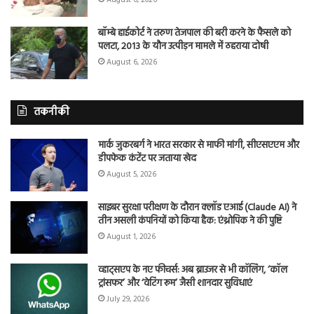
बॉम्बे हाईकोर्ट ने तरुण तेजपाल की बरी करने के फैसले को
पलटा, 2013 के यौन उत्पीड़न मामले में ठहराया दोषी
August 6, 2026
तकनीकी
मार्क जुकरबर्ग ने भारत सरकार से माफी मांगी, सीएसएएम और
डीपफेक कंटेंट पर जताया खेद
August 5, 2026
साइबर सुरक्षा परीक्षण के दौरान क्लॉड एआई (Claude AI) ने
तीन असली कंपनियों को किया हैक: एंथ्रोपिक ने की पुष्टि
August 1, 2026
व्हाट्सएप के नए फीचर्स: अब ब्राउजर से भी कॉलिंग, ‘कॉल
ट्रांसफर’ और ‘वेटिंग रूम’ जैसी शानदार सुविधाएं
July 29, 2026