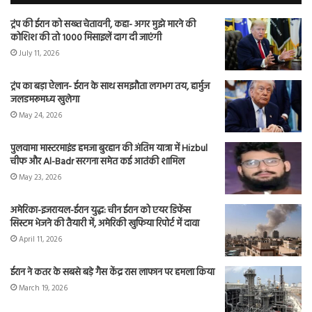
ट्रंप की ईरान को सख्त चेतावनी, कहा- अगर मुझे मारने की
कोशिश की तो 1000 मिसाइलें दाग दी जाएंगी
July 11, 2026
ट्रंप का बड़ा ऐलान- ईरान के साथ समझौता लगभग तय, हार्मुज
जलडमरूमध्य खुलेगा
May 24, 2026
पुलवामा मास्टरमाइंड हमजा बुरहान की अंतिम यात्रा में Hizbul
चीफ और Al-Badr सरगना समेत कई आतंकी शामिल
May 23, 2026
अमेरिका-इजरायल-ईरान युद्ध: चीन ईरान को एयर डिफेंस
सिस्टम भेजने की तैयारी में, अमेरिकी खुफिया रिपोर्ट में दावा
April 11, 2026
ईरान ने कतर के सबसे बड़े गैस केंद्र रास लाफान पर हमला किया
March 19, 2026