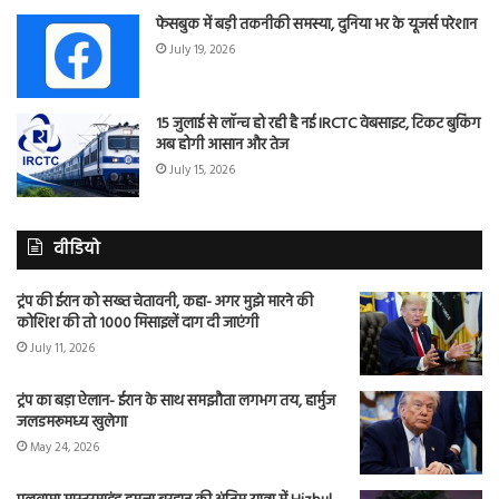
फेसबुक में बड़ी तकनीकी समस्या, दुनिया भर के यूजर्स परेशान
July 19, 2026
15 जुलाई से लॉन्च हो रही है नई IRCTC वेबसाइट, टिकट बुकिंग
अब होगी आसान और तेज
July 15, 2026
वीडियो
ट्रंप की ईरान को सख्त चेतावनी, कहा- अगर मुझे मारने की
कोशिश की तो 1000 मिसाइलें दाग दी जाएंगी
July 11, 2026
ट्रंप का बड़ा ऐलान- ईरान के साथ समझौता लगभग तय, हार्मुज
जलडमरूमध्य खुलेगा
May 24, 2026