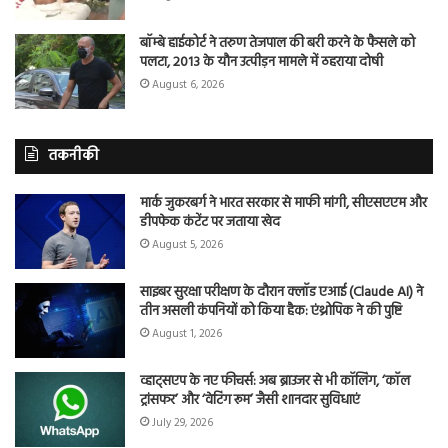
बॉम्बे हाईकोर्ट ने तरुण तेजपाल की बरी करने के फैसले को
पलटा, 2013 के यौन उत्पीड़न मामले में ठहराया दोषी
August 6, 2026
तकनीकी
मार्क जुकरबर्ग ने भारत सरकार से माफी मांगी, सीएसएएम और
डीपफेक कंटेंट पर जताया खेद
August 5, 2026
साइबर सुरक्षा परीक्षण के दौरान क्लॉड एआई (Claude AI) ने
तीन असली कंपनियों को किया हैक: एंथ्रोपिक ने की पुष्टि
August 1, 2026
व्हाट्सएप के नए फीचर्स: अब ब्राउजर से भी कॉलिंग, ‘कॉल
ट्रांसफर’ और ‘वेटिंग रूम’ जैसी शानदार सुविधाएं
July 29, 2026