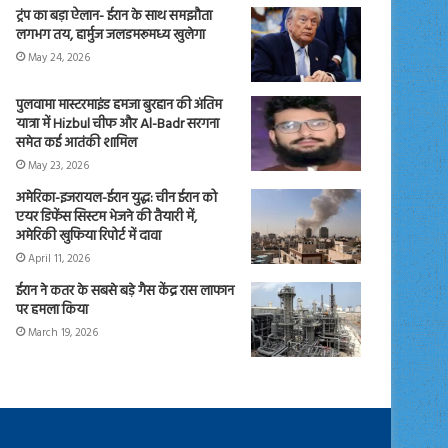
ट्रंप का बड़ा ऐलान- ईरान के साथ समझौता
लगभग तय, हार्मुज जलडमरूमध्य खुलेगा
May 24, 2026
पुलवामा मास्टरमाइंड हमजा बुरहान की अंतिम
यात्रा में Hizbul चीफ और Al-Badr सरगना
समेत कई आतंकी शामिल
May 23, 2026
अमेरिका-इजरायल-ईरान युद्ध: चीन ईरान को
एयर डिफेंस सिस्टम भेजने की तैयारी में,
अमेरिकी खुफिया रिपोर्ट में दावा
April 11, 2026
ईरान ने कतर के सबसे बड़े गैस केंद्र रास लाफान
पर हमला किया
March 19, 2026