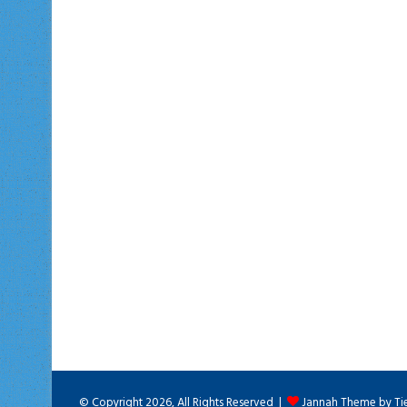
© Copyright 2026, All Rights Reserved |
Jannah Theme by Ti