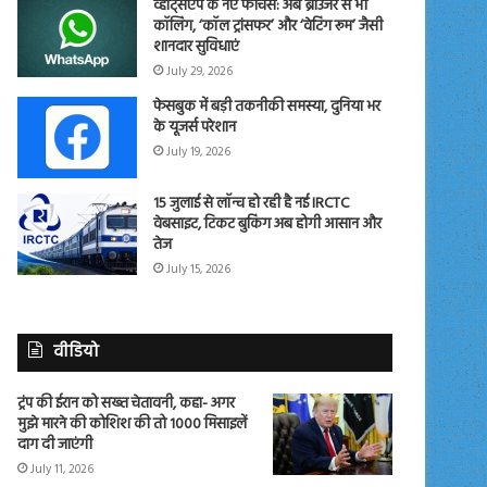
व्हाट्सएप के नए फीचर्स: अब ब्राउजर से भी
कॉलिंग, ‘कॉल ट्रांसफर’ और ‘वेटिंग रूम’ जैसी
शानदार सुविधाएं
July 29, 2026
फेसबुक में बड़ी तकनीकी समस्या, दुनिया भर
के यूजर्स परेशान
July 19, 2026
15 जुलाई से लॉन्च हो रही है नई IRCTC
वेबसाइट, टिकट बुकिंग अब होगी आसान और
तेज
July 15, 2026
वीडियो
ट्रंप की ईरान को सख्त चेतावनी, कहा- अगर
मुझे मारने की कोशिश की तो 1000 मिसाइलें
दाग दी जाएंगी
July 11, 2026