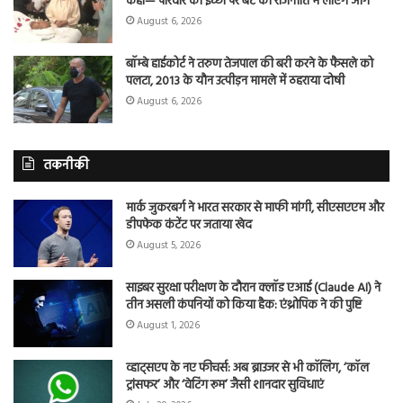
कहा— परिवार की इच्छा पर बेटे को राजनीति में लाएंगे आगे
August 6, 2026
बॉम्बे हाईकोर्ट ने तरुण तेजपाल की बरी करने के फैसले को
पलटा, 2013 के यौन उत्पीड़न मामले में ठहराया दोषी
August 6, 2026
तकनीकी
मार्क जुकरबर्ग ने भारत सरकार से माफी मांगी, सीएसएएम और
डीपफेक कंटेंट पर जताया खेद
August 5, 2026
साइबर सुरक्षा परीक्षण के दौरान क्लॉड एआई (Claude AI) ने
तीन असली कंपनियों को किया हैक: एंथ्रोपिक ने की पुष्टि
August 1, 2026
व्हाट्सएप के नए फीचर्स: अब ब्राउजर से भी कॉलिंग, ‘कॉल
ट्रांसफर’ और ‘वेटिंग रूम’ जैसी शानदार सुविधाएं