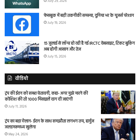
July 29, 2026
फेसबुक में बड़ी तकनीकी समस्या, दुनिया भर के यूजर्स परेशान
July 19, 2026
15 जुलाई से लॉन्च हो रही है नई IRCTC वेबसाइट, टिकट बुकिंग
अब होगी आसान और तेज
July 15, 2026
वीडियो
ट्रंप की ईरान को सख्त चेतावनी, कहा- अगर मुझे मारने की
कोशिश की तो 1000 मिसाइलें दाग दी जाएंगी
July 11, 2026
ट्रंप का बड़ा ऐलान- ईरान के साथ समझौता लगभग तय, हार्मुज
जलडमरूमध्य खुलेगा
May 24, 2026