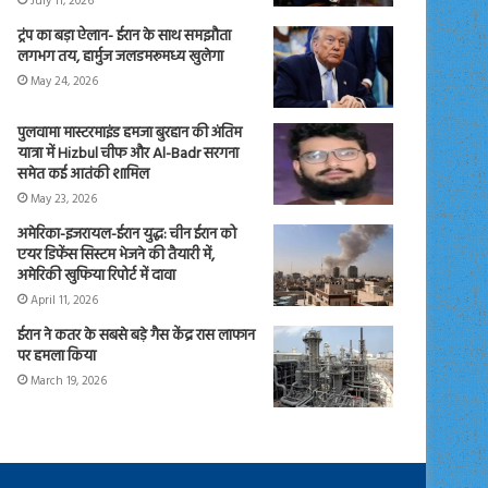
July 11, 2026
ट्रंप का बड़ा ऐलान- ईरान के साथ समझौता
लगभग तय, हार्मुज जलडमरूमध्य खुलेगा
May 24, 2026
पुलवामा मास्टरमाइंड हमजा बुरहान की अंतिम
यात्रा में Hizbul चीफ और Al-Badr सरगना
समेत कई आतंकी शामिल
May 23, 2026
अमेरिका-इजरायल-ईरान युद्ध: चीन ईरान को
एयर डिफेंस सिस्टम भेजने की तैयारी में,
अमेरिकी खुफिया रिपोर्ट में दावा
April 11, 2026
ईरान ने कतर के सबसे बड़े गैस केंद्र रास लाफान
पर हमला किया
March 19, 2026