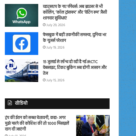
व्हाट्सएप के नए फीचर्स: अब ब्राउजर से भी
कॉलिंग, ‘कॉल ट्रांसफर’ और ‘वेटिंग रूम’ जैसी
शानदार सुविधाएं
July 29, 2026
फेसबुक में बड़ी तकनीकी समस्या, दुनिया भर
के यूजर्स परेशान
July 19, 2026
15 जुलाई से लॉन्च हो रही है नई IRCTC
वेबसाइट, टिकट बुकिंग अब होगी आसान और
तेज
July 15, 2026
वीडियो
ट्रंप की ईरान को सख्त चेतावनी, कहा- अगर
मुझे मारने की कोशिश की तो 1000 मिसाइलें
दाग दी जाएंगी