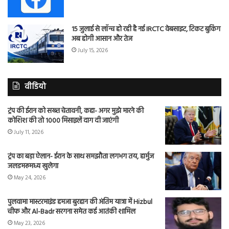
15 जुलाई से लॉन्च हो रही है नई IRCTC वेबसाइट, टिकट बुकिंग
अब होगी आसान और तेज
July 15, 2026
वीडियो
ट्रंप की ईरान को सख्त चेतावनी, कहा- अगर मुझे मारने की
कोशिश की तो 1000 मिसाइलें दाग दी जाएंगी
July 11, 2026
ट्रंप का बड़ा ऐलान- ईरान के साथ समझौता लगभग तय, हार्मुज
जलडमरूमध्य खुलेगा
May 24, 2026
पुलवामा मास्टरमाइंड हमजा बुरहान की अंतिम यात्रा में Hizbul
चीफ और Al-Badr सरगना समेत कई आतंकी शामिल
May 23, 2026