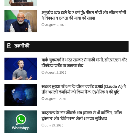
अनुच्छेद 370 हटने के 7 वर्ष पूरे: पीएम मोदी और सीएम योगी
ने विकास व एकता की यात्रा को सराहा
August 5, 2026
तकनीकी
मार्क जुकरबर्ग ने भारत सरकार से माफी मांगी, सीएसएएम और
डीपफेक कंटेंट पर जताया खेद
August 5, 2026
साइबर सुरक्षा परीक्षण के दौरान क्लॉड एआई (Claude AI) ने
तीन असली कंपनियों को किया हैक: एंथ्रोपिक ने की पुष्टि
August 1, 2026
व्हाट्सएप के नए फीचर्स: अब ब्राउजर से भी कॉलिंग, ‘कॉल
ट्रांसफर’ और ‘वेटिंग रूम’ जैसी शानदार सुविधाएं
July 29, 2026