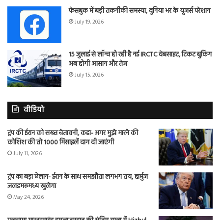
फेसबुक में बड़ी तकनीकी समस्या, दुनिया भर के यूजर्स परेशान
July 19, 2026
15 जुलाई से लॉन्च हो रही है नई IRCTC वेबसाइट, टिकट बुकिंग
अब होगी आसान और तेज
July 15, 2026
वीडियो
ट्रंप की ईरान को सख्त चेतावनी, कहा- अगर मुझे मारने की
कोशिश की तो 1000 मिसाइलें दाग दी जाएंगी
July 11, 2026
ट्रंप का बड़ा ऐलान- ईरान के साथ समझौता लगभग तय, हार्मुज
जलडमरूमध्य खुलेगा
May 24, 2026