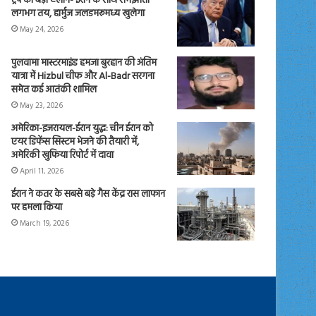
ट्रंप का बड़ा ऐलान- ईरान के साथ समझौता
लगभग तय, हार्मुज जलडमरूमध्य खुलेगा
May 24, 2026
पुलवामा मास्टरमाइंड हमजा बुरहान की अंतिम
यात्रा में Hizbul चीफ और Al-Badr सरगना
समेत कई आतंकी शामिल
May 23, 2026
अमेरिका-इजरायल-ईरान युद्ध: चीन ईरान को
एयर डिफेंस सिस्टम भेजने की तैयारी में,
अमेरिकी खुफिया रिपोर्ट में दावा
April 11, 2026
ईरान ने कतर के सबसे बड़े गैस केंद्र रास लाफान
पर हमला किया
March 19, 2026