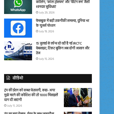
कॉलिंग, ‘कॉल ट्रांसफर’ और ‘वेटिंग रूम’ जैसी
शानदार सुविधाएं
July 29, 2026
फेसबुक में बड़ी तकनीकी समस्या, दुनिया भर
के यूजर्स परेशान
July 19, 2026
15 जुलाई से लॉन्च हो रही है नई IRCTC
वेबसाइट, टिकट बुकिंग अब होगी आसान और
तेज
July 15, 2026
वीडियो
ट्रंप की ईरान को सख्त चेतावनी, कहा- अगर
मुझे मारने की कोशिश की तो 1000 मिसाइलें
दाग दी जाएंगी
July 11, 2026