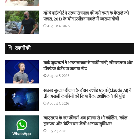
बॉम्बे हाईकोर्ट ने तरुण तेजपाल की बरी करने के फैसले को
पलटा, 2013 के यौन उत्पीड़न मामले में ठहराया दोषी
August 6, 2026
तकनीकी
मार्क जुकरबर्ग ने भारत सरकार से माफी मांगी, सीएसएएम और
डीपफेक कंटेंट पर जताया खेद
August 5, 2026
साइबर सुरक्षा परीक्षण के दौरान क्लॉड एआई (Claude AI) ने
तीन असली कंपनियों को किया हैक: एंथ्रोपिक ने की पुष्टि
August 1, 2026
व्हाट्सएप के नए फीचर्स: अब ब्राउजर से भी कॉलिंग, ‘कॉल
ट्रांसफर’ और ‘वेटिंग रूम’ जैसी शानदार सुविधाएं
July 29, 2026