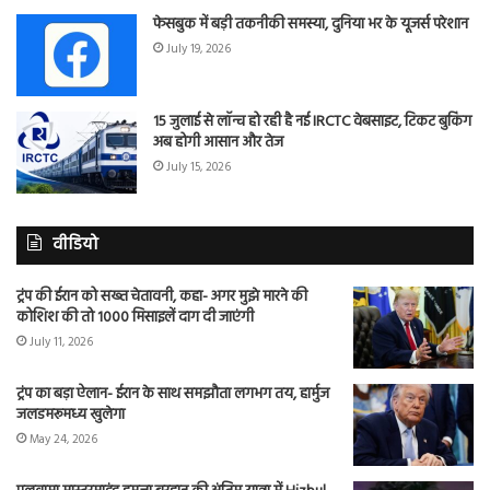
फेसबुक में बड़ी तकनीकी समस्या, दुनिया भर के यूजर्स परेशान
July 19, 2026
15 जुलाई से लॉन्च हो रही है नई IRCTC वेबसाइट, टिकट बुकिंग
अब होगी आसान और तेज
July 15, 2026
वीडियो
ट्रंप की ईरान को सख्त चेतावनी, कहा- अगर मुझे मारने की
कोशिश की तो 1000 मिसाइलें दाग दी जाएंगी
July 11, 2026
ट्रंप का बड़ा ऐलान- ईरान के साथ समझौता लगभग तय, हार्मुज
जलडमरूमध्य खुलेगा
May 24, 2026