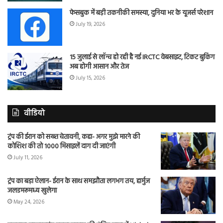
फेसबुक में बड़ी तकनीकी समस्या, दुनिया भर के यूजर्स परेशान
July 19, 2026
15 जुलाई से लॉन्च हो रही है नई IRCTC वेबसाइट, टिकट बुकिंग
अब होगी आसान और तेज
July 15, 2026
वीडियो
ट्रंप की ईरान को सख्त चेतावनी, कहा- अगर मुझे मारने की
कोशिश की तो 1000 मिसाइलें दाग दी जाएंगी
July 11, 2026
ट्रंप का बड़ा ऐलान- ईरान के साथ समझौता लगभग तय, हार्मुज
जलडमरूमध्य खुलेगा
May 24, 2026