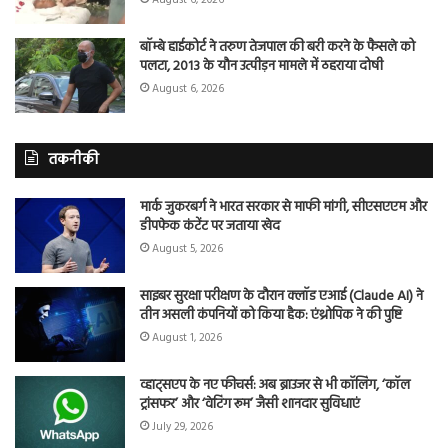
बॉम्बे हाईकोर्ट ने तरुण तेजपाल की बरी करने के फैसले को
पलटा, 2013 के यौन उत्पीड़न मामले में ठहराया दोषी
August 6, 2026
तकनीकी
मार्क जुकरबर्ग ने भारत सरकार से माफी मांगी, सीएसएएम और
डीपफेक कंटेंट पर जताया खेद
August 5, 2026
साइबर सुरक्षा परीक्षण के दौरान क्लॉड एआई (Claude AI) ने
तीन असली कंपनियों को किया हैक: एंथ्रोपिक ने की पुष्टि
August 1, 2026
व्हाट्सएप के नए फीचर्स: अब ब्राउजर से भी कॉलिंग, ‘कॉल
ट्रांसफर’ और ‘वेटिंग रूम’ जैसी शानदार सुविधाएं
July 29, 2026