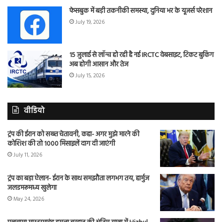
फेसबुक में बड़ी तकनीकी समस्या, दुनिया भर के यूजर्स परेशान
July 19, 2026
15 जुलाई से लॉन्च हो रही है नई IRCTC वेबसाइट, टिकट बुकिंग
अब होगी आसान और तेज
July 15, 2026
वीडियो
ट्रंप की ईरान को सख्त चेतावनी, कहा- अगर मुझे मारने की
कोशिश की तो 1000 मिसाइलें दाग दी जाएंगी
July 11, 2026
ट्रंप का बड़ा ऐलान- ईरान के साथ समझौता लगभग तय, हार्मुज
जलडमरूमध्य खुलेगा
May 24, 2026