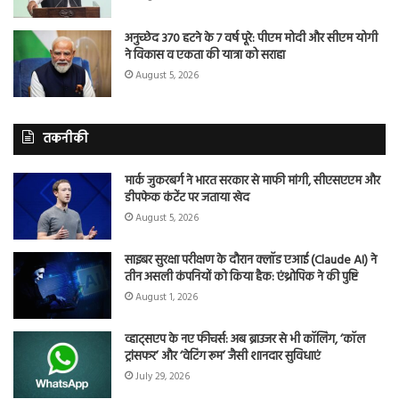
अनुच्छेद 370 हटने के 7 वर्ष पूरे: पीएम मोदी और सीएम योगी
ने विकास व एकता की यात्रा को सराहा
August 5, 2026
तकनीकी
मार्क जुकरबर्ग ने भारत सरकार से माफी मांगी, सीएसएएम और
डीपफेक कंटेंट पर जताया खेद
August 5, 2026
साइबर सुरक्षा परीक्षण के दौरान क्लॉड एआई (Claude AI) ने
तीन असली कंपनियों को किया हैक: एंथ्रोपिक ने की पुष्टि
August 1, 2026
व्हाट्सएप के नए फीचर्स: अब ब्राउजर से भी कॉलिंग, ‘कॉल
ट्रांसफर’ और ‘वेटिंग रूम’ जैसी शानदार सुविधाएं
July 29, 2026