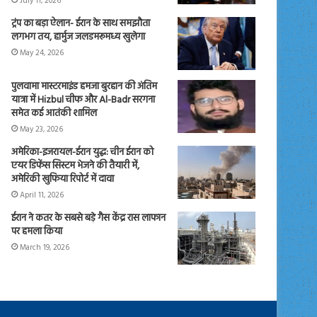
July 11, 2026
ट्रंप का बड़ा ऐलान- ईरान के साथ समझौता
लगभग तय, हार्मुज जलडमरूमध्य खुलेगा
May 24, 2026
पुलवामा मास्टरमाइंड हमजा बुरहान की अंतिम
यात्रा में Hizbul चीफ और Al-Badr सरगना
समेत कई आतंकी शामिल
May 23, 2026
अमेरिका-इजरायल-ईरान युद्ध: चीन ईरान को
एयर डिफेंस सिस्टम भेजने की तैयारी में,
अमेरिकी खुफिया रिपोर्ट में दावा
April 11, 2026
ईरान ने कतर के सबसे बड़े गैस केंद्र रास लाफान
पर हमला किया
March 19, 2026