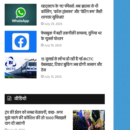
व्हाट्सएप के नए फीचर्स: अब ब्राउजर से भी
कॉलिंग, ‘कॉल ट्रांसफर’ और ‘वेटिंग रूम’ जैसी
शानदार सुविधाएं
July 29, 2026
फेसबुक में बड़ी तकनीकी समस्या, दुनिया भर
के यूजर्स परेशान
July 19, 2026
15 जुलाई से लॉन्च हो रही है नई IRCTC
वेबसाइट, टिकट बुकिंग अब होगी आसान और
तेज
July 15, 2026
वीडियो
ट्रंप की ईरान को सख्त चेतावनी, कहा- अगर
मुझे मारने की कोशिश की तो 1000 मिसाइलें
दाग दी जाएंगी