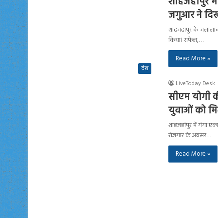
शाहजहांपुर में
जगुआर ने दि
शाहजहांपुर के जलालाबाद
किया। राफेल,…
Read More »
देश
LiveToday Desk
सीएम योगी की
युवाओं को मि
शाहजहांपुर में गंगा ए
रोजगार के अवसर…
Read More »