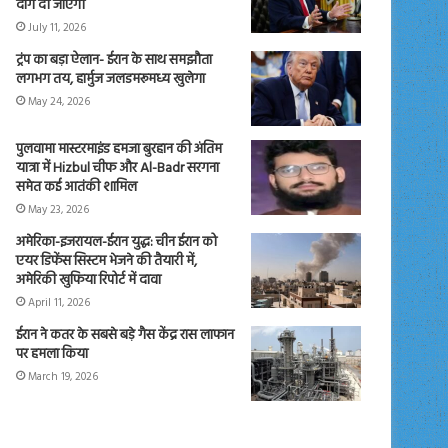
दाग दी जाएंगी
July 11, 2026
ट्रंप का बड़ा ऐलान- ईरान के साथ समझौता
लगभग तय, हार्मुज जलडमरूमध्य खुलेगा
May 24, 2026
पुलवामा मास्टरमाइंड हमजा बुरहान की अंतिम
यात्रा में Hizbul चीफ और Al-Badr सरगना
समेत कई आतंकी शामिल
May 23, 2026
अमेरिका-इजरायल-ईरान युद्ध: चीन ईरान को
एयर डिफेंस सिस्टम भेजने की तैयारी में,
अमेरिकी खुफिया रिपोर्ट में दावा
April 11, 2026
ईरान ने कतर के सबसे बड़े गैस केंद्र रास लाफान
पर हमला किया
March 19, 2026