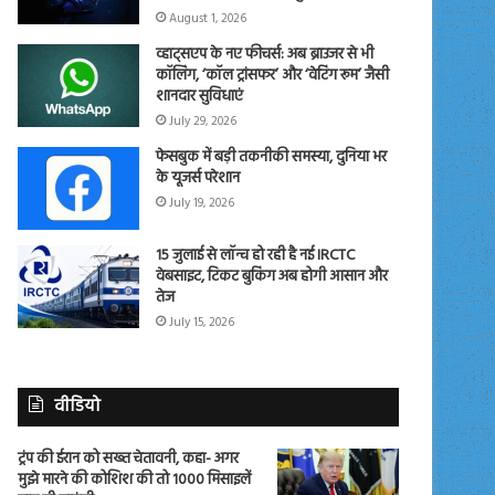
August 1, 2026
व्हाट्सएप के नए फीचर्स: अब ब्राउजर से भी
कॉलिंग, ‘कॉल ट्रांसफर’ और ‘वेटिंग रूम’ जैसी
शानदार सुविधाएं
July 29, 2026
फेसबुक में बड़ी तकनीकी समस्या, दुनिया भर
के यूजर्स परेशान
July 19, 2026
15 जुलाई से लॉन्च हो रही है नई IRCTC
वेबसाइट, टिकट बुकिंग अब होगी आसान और
तेज
July 15, 2026
वीडियो
ट्रंप की ईरान को सख्त चेतावनी, कहा- अगर
मुझे मारने की कोशिश की तो 1000 मिसाइलें