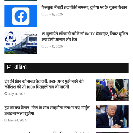
फेसबुक में बड़ी तकनीकी समस्या, दुनिया भर के यूजर्स परेशान
July 19, 2026
15 जुलाई से लॉन्च हो रही है नई IRCTC वेबसाइट, टिकट बुकिंग
अब होगी आसान और तेज
July 15, 2026
वीडियो
ट्रंप की ईरान को सख्त चेतावनी, कहा- अगर मुझे मारने की
कोशिश की तो 1000 मिसाइलें दाग दी जाएंगी
July 11, 2026
ट्रंप का बड़ा ऐलान- ईरान के साथ समझौता लगभग तय, हार्मुज
जलडमरूमध्य खुलेगा
May 24, 2026