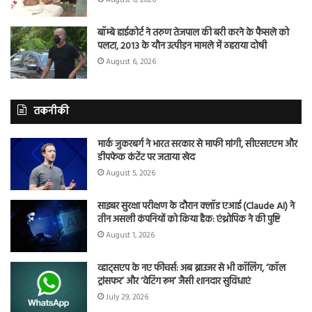
बॉम्बे हाईकोर्ट ने तरुण तेजपाल की बरी करने के फैसले को
पलटा, 2013 के यौन उत्पीड़न मामले में ठहराया दोषी
August 6, 2026
तकनीकी
मार्क जुकरबर्ग ने भारत सरकार से माफी मांगी, सीएसएएम और
डीपफेक कंटेंट पर जताया खेद
August 5, 2026
साइबर सुरक्षा परीक्षण के दौरान क्लॉड एआई (Claude AI) ने
तीन असली कंपनियों को किया हैक: एंथ्रोपिक ने की पुष्टि
August 1, 2026
व्हाट्सएप के नए फीचर्स: अब ब्राउजर से भी कॉलिंग, ‘कॉल
ट्रांसफर’ और ‘वेटिंग रूम’ जैसी शानदार सुविधाएं
July 29, 2026