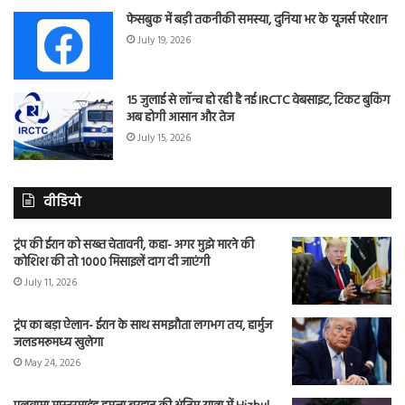
फेसबुक में बड़ी तकनीकी समस्या, दुनिया भर के यूजर्स परेशान
July 19, 2026
15 जुलाई से लॉन्च हो रही है नई IRCTC वेबसाइट, टिकट बुकिंग
अब होगी आसान और तेज
July 15, 2026
वीडियो
ट्रंप की ईरान को सख्त चेतावनी, कहा- अगर मुझे मारने की
कोशिश की तो 1000 मिसाइलें दाग दी जाएंगी
July 11, 2026
ट्रंप का बड़ा ऐलान- ईरान के साथ समझौता लगभग तय, हार्मुज
जलडमरूमध्य खुलेगा
May 24, 2026