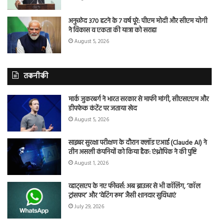
अनुच्छेद 370 हटने के 7 वर्ष पूरे: पीएम मोदी और सीएम योगी
ने विकास व एकता की यात्रा को सराहा
August 5, 2026
तकनीकी
मार्क जुकरबर्ग ने भारत सरकार से माफी मांगी, सीएसएएम और
डीपफेक कंटेंट पर जताया खेद
August 5, 2026
साइबर सुरक्षा परीक्षण के दौरान क्लॉड एआई (Claude AI) ने
तीन असली कंपनियों को किया हैक: एंथ्रोपिक ने की पुष्टि
August 1, 2026
व्हाट्सएप के नए फीचर्स: अब ब्राउजर से भी कॉलिंग, ‘कॉल
ट्रांसफर’ और ‘वेटिंग रूम’ जैसी शानदार सुविधाएं
July 29, 2026