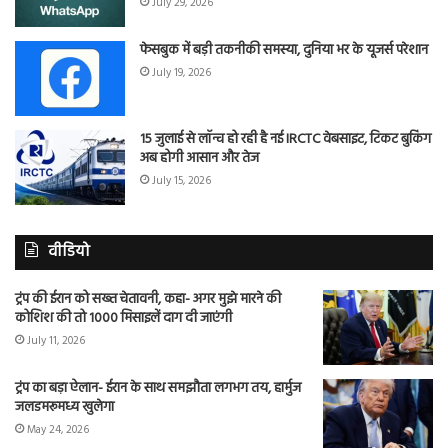
July 29, 2026
फेसबुक में बड़ी तकनीकी समस्या, दुनिया भर के यूजर्स परेशान
July 19, 2026
15 जुलाई से लॉन्च हो रही है नई IRCTC वेबसाइट, टिकट बुकिंग
अब होगी आसान और तेज
July 15, 2026
वीडियो
ट्रंप की ईरान को सख्त चेतावनी, कहा- अगर मुझे मारने की
कोशिश की तो 1000 मिसाइलें दाग दी जाएंगी
July 11, 2026
ट्रंप का बड़ा ऐलान- ईरान के साथ समझौता लगभग तय, हार्मुज
जलडमरूमध्य खुलेगा
May 24, 2026