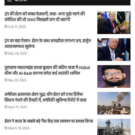
ट्रंप की ईरान को सख्त चेतावनी, कहा- अगर मुझे मारने की
कोशिश की तो 1000 मिसाइलें दाग दी जाएंगी
July 11, 2026
ट्रंप का बड़ा ऐलान- ईरान के साथ समझौता लगभग तय, हार्मुज
जलडमरूमध्य खुलेगा
May 24, 2026
पुलवामा मास्टरमाइंड हमजा बुरहान की अंतिम यात्रा में Hizbul
चीफ और Al-Badr सरगना समेत कई आतंकी शामिल
May 23, 2026
अमेरिका-इजरायल-ईरान युद्ध: चीन ईरान को एयर डिफेंस
सिस्टम भेजने की तैयारी में, अमेरिकी खुफिया रिपोर्ट में दावा
April 11, 2026
ईरान ने कतर के सबसे बड़े गैस केंद्र रास लाफान पर हमला किया
March 19, 2026