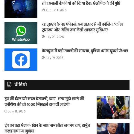
तीन असली कंपनियों को किया हैक: एंथ्रोपिक ने की पुष्टि
August 1, 2026
व्हाट्सएप के नए फीचर्स: अब ब्राउजर से भी कॉलिंग, ‘कॉल
ट्रांसफर’ और ‘वेटिंग रूम’ जैसी शानदार सुविधाएं
July 29, 2026
फेसबुक में बड़ी तकनीकी समस्या, दुनिया भर के यूजर्स परेशान
July 19, 2026
वीडियो
ट्रंप की ईरान को सख्त चेतावनी, कहा- अगर मुझे मारने की
कोशिश की तो 1000 मिसाइलें दाग दी जाएंगी
July 11, 2026
ट्रंप का बड़ा ऐलान- ईरान के साथ समझौता लगभग तय, हार्मुज
जलडमरूमध्य खुलेगा