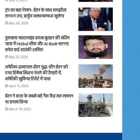
July 11, 2026
ट्रंप का बड़ा ऐलान- ईरान के साथ समझौता
लगभग तय, हार्मुज जलडमरूमध्य खुलेगा
May 24, 2026
पुलवामा मास्टरमाइंड हमजा बुरहान की अंतिम
यात्रा में Hizbul चीफ और Al-Badr सरगना
समेत कई आतंकी शामिल
May 23, 2026
अमेरिका-इजरायल-ईरान युद्ध: चीन ईरान को
एयर डिफेंस सिस्टम भेजने की तैयारी में,
अमेरिकी खुफिया रिपोर्ट में दावा
April 11, 2026
ईरान ने कतर के सबसे बड़े गैस केंद्र रास लाफान
पर हमला किया
March 19, 2026