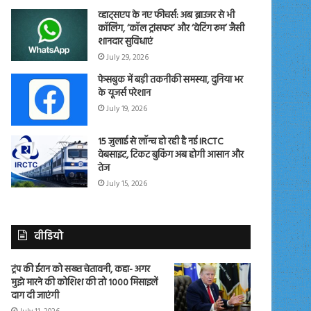
व्हाट्सएप के नए फीचर्स: अब ब्राउजर से भी
कॉलिंग, ‘कॉल ट्रांसफर’ और ‘वेटिंग रूम’ जैसी
शानदार सुविधाएं
July 29, 2026
फेसबुक में बड़ी तकनीकी समस्या, दुनिया भर
के यूजर्स परेशान
July 19, 2026
15 जुलाई से लॉन्च हो रही है नई IRCTC
वेबसाइट, टिकट बुकिंग अब होगी आसान और
तेज
July 15, 2026
वीडियो
ट्रंप की ईरान को सख्त चेतावनी, कहा- अगर
मुझे मारने की कोशिश की तो 1000 मिसाइलें
दाग दी जाएंगी