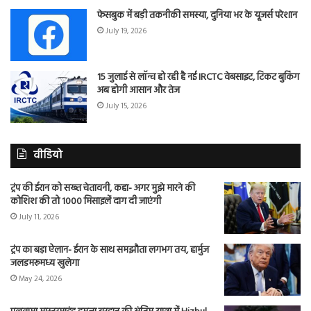
फेसबुक में बड़ी तकनीकी समस्या, दुनिया भर के यूजर्स परेशान
July 19, 2026
15 जुलाई से लॉन्च हो रही है नई IRCTC वेबसाइट, टिकट बुकिंग
अब होगी आसान और तेज
July 15, 2026
वीडियो
ट्रंप की ईरान को सख्त चेतावनी, कहा- अगर मुझे मारने की
कोशिश की तो 1000 मिसाइलें दाग दी जाएंगी
July 11, 2026
ट्रंप का बड़ा ऐलान- ईरान के साथ समझौता लगभग तय, हार्मुज
जलडमरूमध्य खुलेगा
May 24, 2026