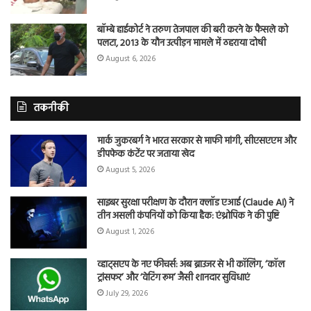
बॉम्बे हाईकोर्ट ने तरुण तेजपाल की बरी करने के फैसले को
पलटा, 2013 के यौन उत्पीड़न मामले में ठहराया दोषी
August 6, 2026
तकनीकी
मार्क जुकरबर्ग ने भारत सरकार से माफी मांगी, सीएसएएम और
डीपफेक कंटेंट पर जताया खेद
August 5, 2026
साइबर सुरक्षा परीक्षण के दौरान क्लॉड एआई (Claude AI) ने
तीन असली कंपनियों को किया हैक: एंथ्रोपिक ने की पुष्टि
August 1, 2026
व्हाट्सएप के नए फीचर्स: अब ब्राउजर से भी कॉलिंग, ‘कॉल
ट्रांसफर’ और ‘वेटिंग रूम’ जैसी शानदार सुविधाएं
July 29, 2026