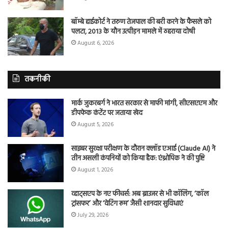
बॉम्बे हाईकोर्ट ने तरुण तेजपाल की बरी करने के फैसले को
पलटा, 2013 के यौन उत्पीड़न मामले में ठहराया दोषी
August 6, 2026
तकनीकी
मार्क जुकरबर्ग ने भारत सरकार से माफी मांगी, सीएसएएम और
डीपफेक कंटेंट पर जताया खेद
August 5, 2026
साइबर सुरक्षा परीक्षण के दौरान क्लॉड एआई (Claude AI) ने
तीन असली कंपनियों को किया हैक: एंथ्रोपिक ने की पुष्टि
August 1, 2026
व्हाट्सएप के नए फीचर्स: अब ब्राउजर से भी कॉलिंग, ‘कॉल
ट्रांसफर’ और ‘वेटिंग रूम’ जैसी शानदार सुविधाएं
July 29, 2026