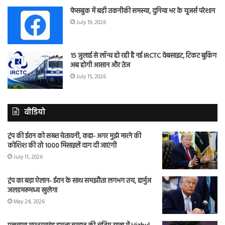
फेसबुक में बड़ी तकनीकी समस्या, दुनिया भर के यूजर्स परेशान
July 19, 2026
15 जुलाई से लॉन्च हो रही है नई IRCTC वेबसाइट, टिकट बुकिंग
अब होगी आसान और तेज
July 15, 2026
वीडियो
ट्रंप की ईरान को सख्त चेतावनी, कहा- अगर मुझे मारने की
कोशिश की तो 1000 मिसाइलें दाग दी जाएंगी
July 11, 2026
ट्रंप का बड़ा ऐलान- ईरान के साथ समझौता लगभग तय, हार्मुज
जलडमरूमध्य खुलेगा
May 24, 2026