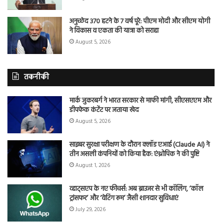
अनुच्छेद 370 हटने के 7 वर्ष पूरे: पीएम मोदी और सीएम योगी
ने विकास व एकता की यात्रा को सराहा
August 5, 2026
तकनीकी
मार्क जुकरबर्ग ने भारत सरकार से माफी मांगी, सीएसएएम और
डीपफेक कंटेंट पर जताया खेद
August 5, 2026
साइबर सुरक्षा परीक्षण के दौरान क्लॉड एआई (Claude AI) ने
तीन असली कंपनियों को किया हैक: एंथ्रोपिक ने की पुष्टि
August 1, 2026
व्हाट्सएप के नए फीचर्स: अब ब्राउजर से भी कॉलिंग, ‘कॉल
ट्रांसफर’ और ‘वेटिंग रूम’ जैसी शानदार सुविधाएं
July 29, 2026