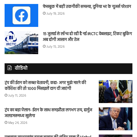
फेसबुक में बड़ी तकनीकी समस्या, दुनिया भर के यूजर्स परेशान
July 19, 2026
15 जुलाई से लॉन्च हो रही है नई IRCTC वेबसाइट, टिकट बुकिंग
अब होगी आसान और तेज
July 15, 2026
वीडियो
ट्रंप की ईरान को सख्त चेतावनी, कहा- अगर मुझे मारने की
कोशिश की तो 1000 मिसाइलें दाग दी जाएंगी
July 11, 2026
ट्रंप का बड़ा ऐलान- ईरान के साथ समझौता लगभग तय, हार्मुज
जलडमरूमध्य खुलेगा
May 24, 2026