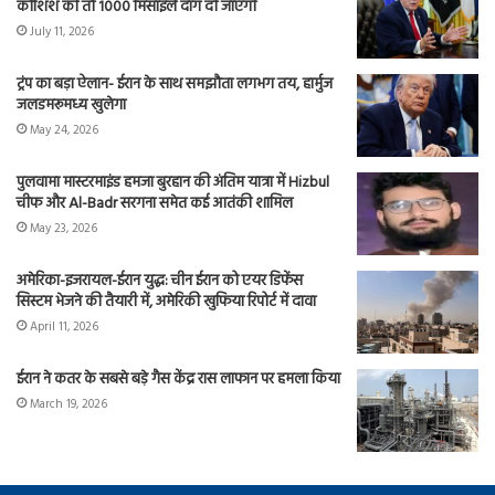
कोशिश की तो 1000 मिसाइलें दाग दी जाएंगी
July 11, 2026
ट्रंप का बड़ा ऐलान- ईरान के साथ समझौता लगभग तय, हार्मुज
जलडमरूमध्य खुलेगा
May 24, 2026
पुलवामा मास्टरमाइंड हमजा बुरहान की अंतिम यात्रा में Hizbul
चीफ और Al-Badr सरगना समेत कई आतंकी शामिल
May 23, 2026
अमेरिका-इजरायल-ईरान युद्ध: चीन ईरान को एयर डिफेंस
सिस्टम भेजने की तैयारी में, अमेरिकी खुफिया रिपोर्ट में दावा
April 11, 2026
ईरान ने कतर के सबसे बड़े गैस केंद्र रास लाफान पर हमला किया
March 19, 2026