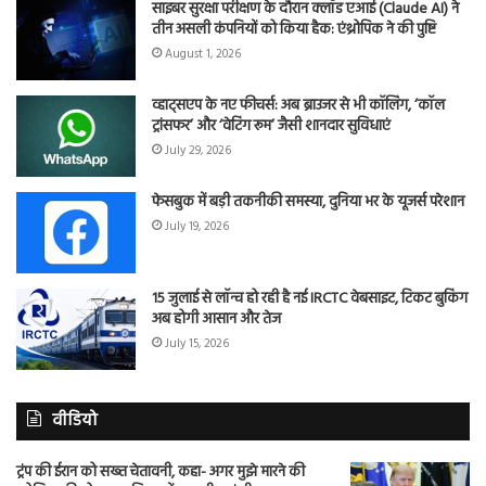
साइबर सुरक्षा परीक्षण के दौरान क्लॉड एआई (Claude AI) ने
तीन असली कंपनियों को किया हैक: एंथ्रोपिक ने की पुष्टि
August 1, 2026
व्हाट्सएप के नए फीचर्स: अब ब्राउजर से भी कॉलिंग, ‘कॉल
ट्रांसफर’ और ‘वेटिंग रूम’ जैसी शानदार सुविधाएं
July 29, 2026
फेसबुक में बड़ी तकनीकी समस्या, दुनिया भर के यूजर्स परेशान
July 19, 2026
15 जुलाई से लॉन्च हो रही है नई IRCTC वेबसाइट, टिकट बुकिंग
अब होगी आसान और तेज
July 15, 2026
वीडियो
ट्रंप की ईरान को सख्त चेतावनी, कहा- अगर मुझे मारने की