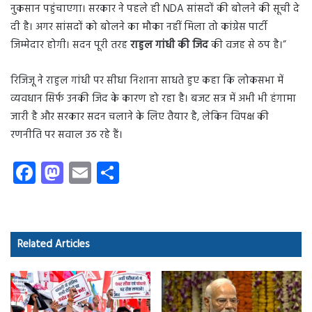
नुकसान पहुंचाएगा। सरकार ने पहले ही NDA सांसदों की बोलने की सूची दे
दी है। अगर सांसदों को बोलने का मौका नहीं मिला तो कांग्रेस पार्टी
जिम्मेदार होगी। सदन पूरी तरह
राहुल गांधी की जिद
की वजह से ठप है।”
रिजिजू ने राहुल गांधी पर सीधा निशाना साधते हुए कहा कि लोकसभा में
व्यवधान सिर्फ उनकी जिद के कारण हो रहा है। बजट सत्र में अभी भी हंगामा
जारी है और सरकार सदन चलाने के लिए तैयार है, लेकिन विपक्ष की
रणनीति पर सवाल उठ रहे हैं।
Fa
M
E
S
ce
as
m
ha
b
to
ail
re
o
d
Related Articles
ok
o
n