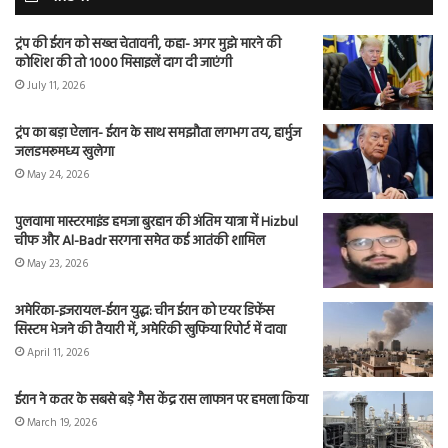
ट्रंप की ईरान को सख्त चेतावनी, कहा- अगर मुझे मारने की
कोशिश की तो 1000 मिसाइलें दाग दी जाएंगी
July 11, 2026
ट्रंप का बड़ा ऐलान- ईरान के साथ समझौता लगभग तय, हार्मुज
जलडमरूमध्य खुलेगा
May 24, 2026
पुलवामा मास्टरमाइंड हमजा बुरहान की अंतिम यात्रा में Hizbul
चीफ और Al-Badr सरगना समेत कई आतंकी शामिल
May 23, 2026
अमेरिका-इजरायल-ईरान युद्ध: चीन ईरान को एयर डिफेंस
सिस्टम भेजने की तैयारी में, अमेरिकी खुफिया रिपोर्ट में दावा
April 11, 2026
ईरान ने कतर के सबसे बड़े गैस केंद्र रास लाफान पर हमला किया
March 19, 2026