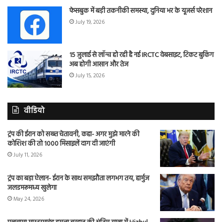
फेसबुक में बड़ी तकनीकी समस्या, दुनिया भर के यूजर्स परेशान
July 19, 2026
15 जुलाई से लॉन्च हो रही है नई IRCTC वेबसाइट, टिकट बुकिंग
अब होगी आसान और तेज
July 15, 2026
वीडियो
ट्रंप की ईरान को सख्त चेतावनी, कहा- अगर मुझे मारने की
कोशिश की तो 1000 मिसाइलें दाग दी जाएंगी
July 11, 2026
ट्रंप का बड़ा ऐलान- ईरान के साथ समझौता लगभग तय, हार्मुज
जलडमरूमध्य खुलेगा
May 24, 2026