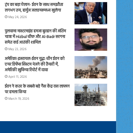
ट्रंप का बड़ा ऐलान- ईरान के साथ समझौता
लगभग तय, हार्मुज जलडमरूमध्य खुलेगा
May 24, 2026
पुलवामा मास्टरमाइंड हमजा बुरहान की अंतिम
यात्रा में Hizbul चीफ और Al-Badr सरगना
समेत कई आतंकी शामिल
May 23, 2026
अमेरिका-इजरायल-ईरान युद्ध: चीन ईरान को
एयर डिफेंस सिस्टम भेजने की तैयारी में,
अमेरिकी खुफिया रिपोर्ट में दावा
April 11, 2026
ईरान ने कतर के सबसे बड़े गैस केंद्र रास लाफान
पर हमला किया
March 19, 2026