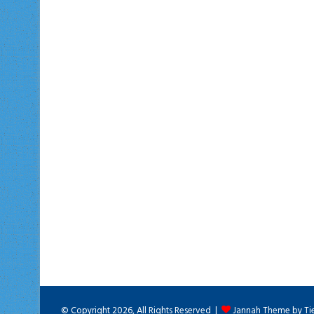
© Copyright 2026, All Rights Reserved |
Jannah Theme by Ti