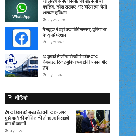
व्हाट्सएप के नए फीचर्स: अब ब्राउजर से भी
कॉलिंग, ‘कॉल ट्रांसफर’ और ‘वेटिंग रूम’ जैसी
शानदार सुविधाएं
July 29, 2026
फेसबुक में बड़ी तकनीकी समस्या, दुनिया भर
के यूजर्स परेशान
July 19, 2026
15 जुलाई से लॉन्च हो रही है नई IRCTC
वेबसाइट, टिकट बुकिंग अब होगी आसान और
तेज
July 15, 2026
वीडियो
ट्रंप की ईरान को सख्त चेतावनी, कहा- अगर
मुझे मारने की कोशिश की तो 1000 मिसाइलें
दाग दी जाएंगी
July 11, 2026