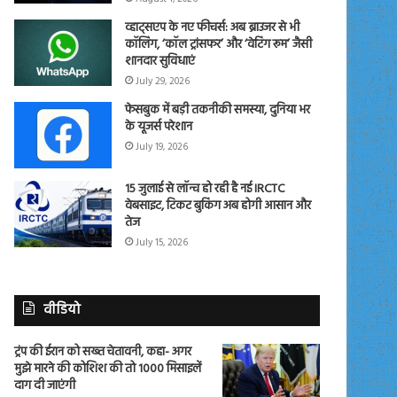
व्हाट्सएप के नए फीचर्स: अब ब्राउजर से भी
कॉलिंग, ‘कॉल ट्रांसफर’ और ‘वेटिंग रूम’ जैसी
शानदार सुविधाएं
July 29, 2026
फेसबुक में बड़ी तकनीकी समस्या, दुनिया भर
के यूजर्स परेशान
July 19, 2026
15 जुलाई से लॉन्च हो रही है नई IRCTC
वेबसाइट, टिकट बुकिंग अब होगी आसान और
तेज
July 15, 2026
वीडियो
ट्रंप की ईरान को सख्त चेतावनी, कहा- अगर
मुझे मारने की कोशिश की तो 1000 मिसाइलें
दाग दी जाएंगी