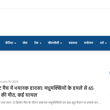
कॅरिअर
खेल
टेक
जीवनशैली
स्वास्थ्य
मनोरंजन
धर्म
ruary 19, 2026
ेट मैच में भयानक हादसा: मधुमक्खियों के हमले से 65
यर की मौत, कई घायल
र में एक अंडर-13 क्रिकेट मैच के दौरान अचानक मधुमक्खियों का बड़ा झुंड मैदान पर हमला कर…