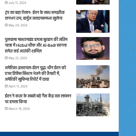
July 11, 2026
ट्रंप का बड़ा ऐलान- ईरान के साथ समझौता
लगभग तय, हार्मुज जलडमरूमध्य खुलेगा
May 24, 2026
पुलवामा मास्टरमाइंड हमजा बुरहान की अंतिम
यात्रा में Hizbul चीफ और Al-Badr सरगना
समेत कई आतंकी शामिल
May 23, 2026
अमेरिका-इजरायल-ईरान युद्ध: चीन ईरान को
एयर डिफेंस सिस्टम भेजने की तैयारी में,
अमेरिकी खुफिया रिपोर्ट में दावा
April 11, 2026
ईरान ने कतर के सबसे बड़े गैस केंद्र रास लाफान
पर हमला किया
March 19, 2026