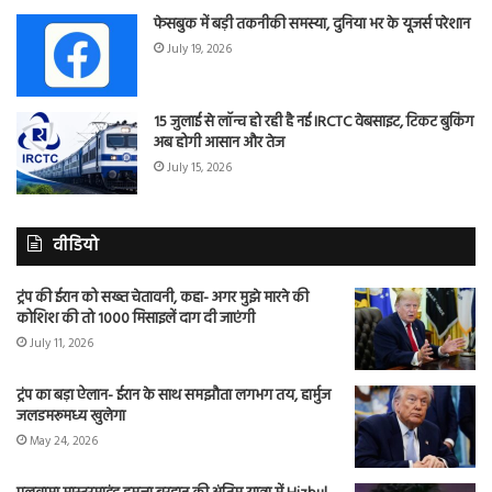
फेसबुक में बड़ी तकनीकी समस्या, दुनिया भर के यूजर्स परेशान
July 19, 2026
15 जुलाई से लॉन्च हो रही है नई IRCTC वेबसाइट, टिकट बुकिंग
अब होगी आसान और तेज
July 15, 2026
वीडियो
ट्रंप की ईरान को सख्त चेतावनी, कहा- अगर मुझे मारने की
कोशिश की तो 1000 मिसाइलें दाग दी जाएंगी
July 11, 2026
ट्रंप का बड़ा ऐलान- ईरान के साथ समझौता लगभग तय, हार्मुज
जलडमरूमध्य खुलेगा
May 24, 2026