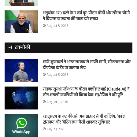
अनुच्छेद 370 हटने के 7 वर्ष पूरे: पीएम मोदी और सीएम योगी
ने विकास व एकता की यात्रा को सराहा
August 5, 2026
तकनीकी
मार्क जुकरबर्ग ने भारत सरकार से माफी मांगी, सीएसएएम और
डीपफेक कंटेंट पर जताया खेद
August 5, 2026
साइबर सुरक्षा परीक्षण के दौरान क्लॉड एआई (Claude AI) ने
तीन असली कंपनियों को किया हैक: एंथ्रोपिक ने की पुष्टि
August 1, 2026
व्हाट्सएप के नए फीचर्स: अब ब्राउजर से भी कॉलिंग, ‘कॉल
ट्रांसफर’ और ‘वेटिंग रूम’ जैसी शानदार सुविधाएं
July 29, 2026