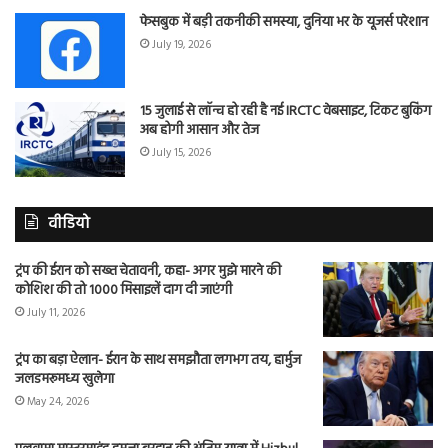
फेसबुक में बड़ी तकनीकी समस्या, दुनिया भर के यूजर्स परेशान
July 19, 2026
15 जुलाई से लॉन्च हो रही है नई IRCTC वेबसाइट, टिकट बुकिंग
अब होगी आसान और तेज
July 15, 2026
वीडियो
ट्रंप की ईरान को सख्त चेतावनी, कहा- अगर मुझे मारने की
कोशिश की तो 1000 मिसाइलें दाग दी जाएंगी
July 11, 2026
ट्रंप का बड़ा ऐलान- ईरान के साथ समझौता लगभग तय, हार्मुज
जलडमरूमध्य खुलेगा
May 24, 2026