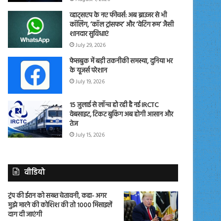
व्हाट्सएप के नए फीचर्स: अब ब्राउजर से भी
कॉलिंग, ‘कॉल ट्रांसफर’ और ‘वेटिंग रूम’ जैसी
शानदार सुविधाएं
July 29, 2026
फेसबुक में बड़ी तकनीकी समस्या, दुनिया भर
के यूजर्स परेशान
July 19, 2026
15 जुलाई से लॉन्च हो रही है नई IRCTC
वेबसाइट, टिकट बुकिंग अब होगी आसान और
तेज
July 15, 2026
वीडियो
ट्रंप की ईरान को सख्त चेतावनी, कहा- अगर
मुझे मारने की कोशिश की तो 1000 मिसाइलें
दाग दी जाएंगी