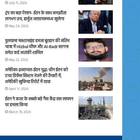
July 11, 2026
ट्रंप का बड़ा ऐलान- ईरान के साथ समझौता
लगभग तय, हार्मुज जलडमरूमध्य खुलेगा
May 24, 2026
पुलवामा मास्टरमाइंड हमजा बुरहान की अंतिम
यात्रा में Hizbul चीफ और Al-Badr सरगना
समेत कई आतंकी शामिल
May 23, 2026
अमेरिका-इजरायल-ईरान युद्ध: चीन ईरान को
एयर डिफेंस सिस्टम भेजने की तैयारी में,
अमेरिकी खुफिया रिपोर्ट में दावा
April 11, 2026
ईरान ने कतर के सबसे बड़े गैस केंद्र रास लाफान
पर हमला किया
March 19, 2026